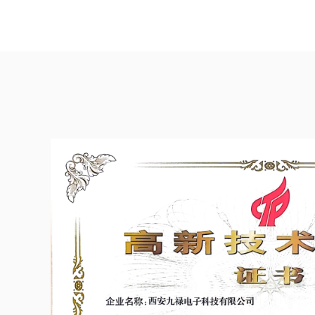
力。
IMU-26
计，用于测
过误差补偿
非线性补偿
的通信协
议通过串口输
轴磁传感器