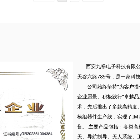
中央处理器实时解算航向，以及使用动
0JKM-T3内置三轴陀螺仪和三轴加速度
与横滚角对大范围内的磁方位进行动态
量载体的三轴角速率和三轴加速度。经
保障罗盘在倾斜角度高达±85°也能提
（包括温度补偿、安装错位角度补偿、
向数据。
等）的陀螺仪和加速度计数据根据约定
出，IMU-260JKM-T3同时内置了三
和气压传感器。
西安九禄电子科技有限公
天谷六路789号，是一家科
公司始终坚持“为客户提供
企业愿景、积极践行“卓越品
术，先后推出了多款高精度、
模组器件生产线，实现了I
售。 主要产品包括：各类高
天、导航制导、无人系统、