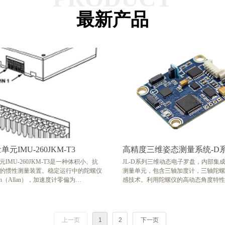
最新产品
元IMU-260JKM-T3
高精度三维姿态测量系统-D
IMU-260JKM-T3是一种体积小、抗
JL-D系列三维动态电子罗盘，内部集
的惯性测量装置。稳定运行中的陀螺仪
测量单元，包含三轴加度计，三轴陀螺
°/h（Allan），加速度计零偏为
感技术。利用陀螺仪的高动态角度特性
llan）。它可以用于载体的精确导航、控
的高稳定性的姿态特性，通过动态惯导
量。该系列产品采用高精度MEMS惯性
复杂的姿态变化中随动的俯仰角与横滚
高可靠性和高硬度，有着在恶劣环境下
位角采用硬磁和软磁校准算法使罗盘在
量移动载体的角速度和加速度信息的能
的环境中也能通过校准算法消除磁场的
上一页
1
2
下一页