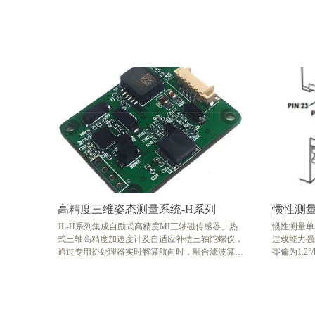
高精度三维姿态测量系统-H系列
惯性测量单
JL-H系列集成自励式高精度MI三轴磁传感器、热
惯性测量单元
式三轴高精度加速度计及自适应补偿三轴陀螺仪，
过载能力强
通过专用协处理器实时解算航向时，融合滤波算法
零偏为1.2
实时倾斜角和惯性平滑补偿，使得其倾角到达90°
20ug（A
的时候仍然能提供高精度的航向信息。它具有体积
制和动态测
小和和功耗低的优点，适合于小型化 、高精密度
器件，具备
的敏感测量系统。
仍能准确测